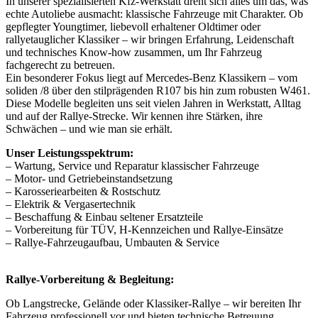
In unserer spezialisierten Kfz-Werkstatt dreht sich alles um das, was
echte Autoliebe ausmacht: klassische Fahrzeuge mit Charakter. Ob
gepflegter Youngtimer, liebevoll erhaltener Oldtimer oder
rallyetauglicher Klassiker – wir bringen Erfahrung, Leidenschaft
und technisches Know-how zusammen, um Ihr Fahrzeug
fachgerecht zu betreuen.
Ein besonderer Fokus liegt auf Mercedes-Benz Klassikern – vom
soliden /8 über den stilprägenden R107 bis hin zum robusten W461.
Diese Modelle begleiten uns seit vielen Jahren in Werkstatt, Alltag
und auf der Rallye-Strecke. Wir kennen ihre Stärken, ihre
Schwächen – und wie man sie erhält.
Unser Leistungsspektrum:
– Wartung, Service und Reparatur klassischer Fahrzeuge
– Motor- und Getriebeinstandsetzung
– Karosseriearbeiten & Rostschutz
– Elektrik & Vergasertechnik
– Beschaffung & Einbau seltener Ersatzteile
– Vorbereitung für TÜV, H-Kennzeichen und Rallye-Einsätze
– Rallye-Fahrzeugaufbau, Umbauten & Service
Rallye-Vorbereitung & Begleitung:
Ob Langstrecke, Gelände oder Klassiker-Rallye – wir bereiten Ihr
Fahrzeug professionell vor und bieten technische Betreuung